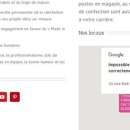
oration et du linge de maison
postes en magasin, au s
de confection sont aut
herche permanente de la satisfaction
à votre carrière.
de ses projets déco sur mesure
re engagement en faveur du « Made In
Nos locaux
ons humaines
nce, le professionnalisme, clés de
ail en équipe, la bonne humeur et les
Impossible
correcteme
Ce site Web 
Tissu
4 All
ZAC S
4240