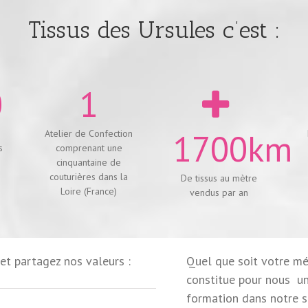
Tissus des Ursules c’est :
0
1
1700
km
Atelier de Confection
s
comprenant une
cinquantaine de
couturières dans la
De tissus au mètre
Loire (France)
vendus par an
et partagez nos valeurs :
Quel que soit votre mé
constitue pour nous un
formation dans notre st